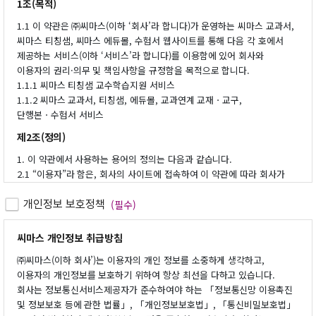
1조(목적)
1.1 이 약관은 ㈜씨마스(이하 ‘회사’라 합니다)가 운영하는 씨마스 교과서,
씨마스 티칭샘, 씨마스 에듀몰, 수험서 웹사이트를 통해 다음 각 호에서
제공하는 서비스(이하 ‘서비스’라 합니다)를 이용함에 있어 회사와
이용자의 권리·의무 및 책임사항을 규정함을 목적으로 합니다.
1.1.1 씨마스 티칭샘 교수학습지원 서비스
1.1.2 씨마스 교과서, 티칭샘, 에듀몰, 교과연계 교재ㆍ교구,
단행본ㆍ수험서 서비스
제2조(정의)
1. 이 약관에서 사용하는 용어의 정의는 다음과 같습니다.
2.1 “이용자”라 함은, 회사의 사이트에 접속하여 이 약관에 따라 회사가
제공하는 콘텐츠 및 제반 서비스를 이용하는 회원 및 비회원을 말합니다.
2.2 “회원”이라 함은, 본 약관에 동의 후 회사에 개인정보를 제공하여
개인정보 보호정책
(필수)
이용계약을 체결하거나 회원 아이디(ID)를 부여 받은 만 14세 이상의
개인으로, 회사가 제공하는 정보를 지속적으로 제공 받으며 서비스를
씨마스 개인정보 취급방침
계속적으로 이용할 수 있는 개인 및 단체의 회원입니다.
㈜씨마스(이하 회사’)는 이용자의 개인 정보를 소중하게 생각하고,
2.2.1 인증회원: EPKI/GPKI 인증 또는 공직자 메일 인증, 서류 인증 등의
이용자의 개인정보를 보호하기 위하여 항상 최선을 다하고 있습니다.
교사인증을 받은 회원을 말합니다. 서류 인증이란 특수학교 재직 교사,
회사는 정보통신서비스제공자가 준수하여야 하는 「정보통신망 이용촉진
기간제 교사, 사범대생의 경우 회사가 특정 서류(재직증명서,
및 정보보호 등에 관한 법률」, 「개인정보보호법」, 「통신비밀보호법」
교생실습학교장 확인서, 교생실습일지 등)를 통해 회원으로서의 자격