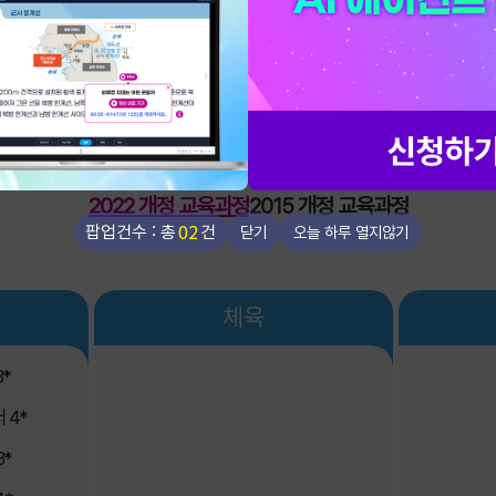
씨마스 교과서
한눈에 보기
2022 개정 교육과정
2015 개정 교육과정
02
팝업건수 : 총
건
닫기
오늘 하루 열지않기
체육
*
 4*
3*