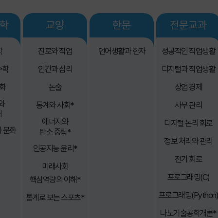
과학
교양
한문
전문교과
학
진로와 직업
언어생활과 한자
성공적인 직업생활
수학
인간과 심리
디지털과 직업생활
화
논술
상업 경제
와
통계와 사회*
사무 관리
태
에너지와
디지털 논리 회로
 문화
탄소 중립*
정보 처리와 관리
인공지능 윤리*
전기 회로
미래사회
프로그래밍(C)
핵심역량의 이해*
프로그래밍(Python
통계로 보는 스포츠*
나노기술공학개론*