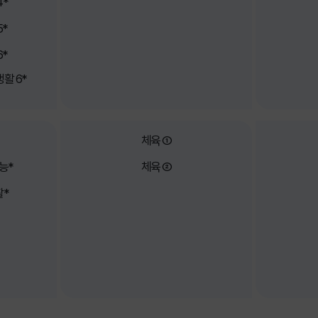
4*
5*
6*
활 6*
체육 ①
능*
체육 ②
활*