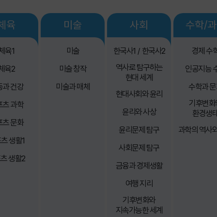
체육
미술
사회
수학/
체육1
미술
한국사1
한국사2
경제 수
/
역사로 탐구하는
체육2
미술 창작
인공지능 
현대 세계
동과 건강
미술과 매체
수학과 문
현대사회와 윤리
기후변화
포츠 과학
윤리와 사상
환경생
포츠 문화
윤리문제 탐구
과학의 역사와
츠 생활1
사회문제 탐구
츠 생활2
금융과 경제생활
여행 지리
기후변화와
지속가능한 세계