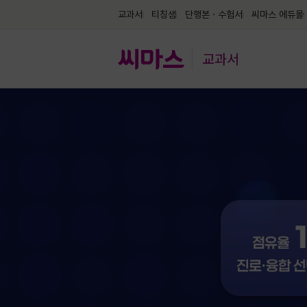
교과서
티칭샘
단행본ㆍ수험서
씨마스 에듀몰
교과서