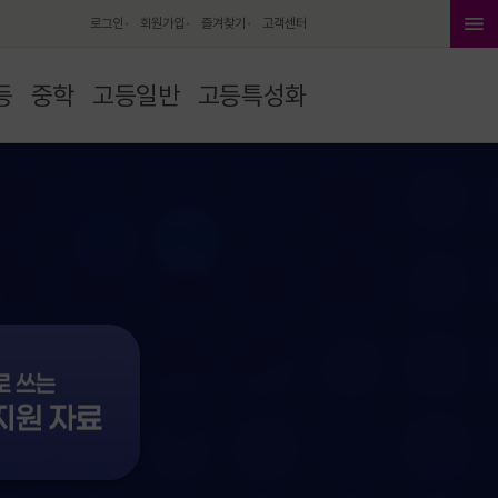
로그인
회원가입
즐겨찾기
고객센터
등
중학
고등일반
고등특성화