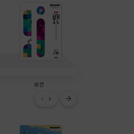
보건
미술 ②