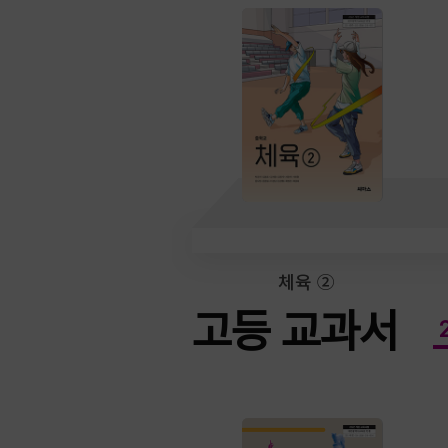
체육 ②
고등 교과서