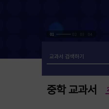
01
02
03
04
중학 교과서