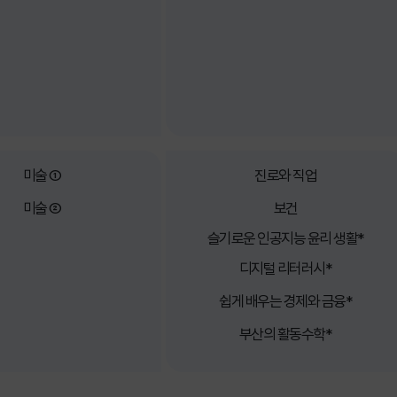
미술 ①
진로와 직업
미술 ②
보건
슬기로운 인공지능
윤리 생활*
디지털 리터러시*
쉽게 배우는 경제와 금융*
부산의 활동수학*