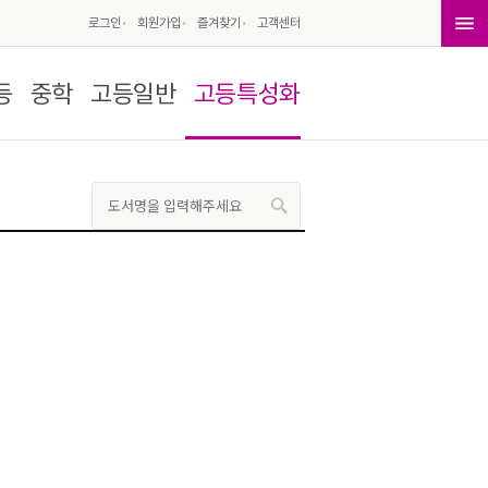
로그인
회원가입
즐겨찾기
고객센터
등
중학
고등일반
고등특성화