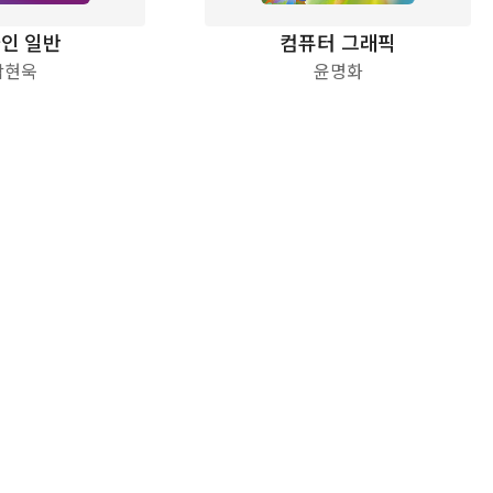
인 일반
컴퓨터 그래픽
박현욱
윤명화