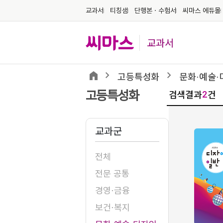
교과서
티칭샘
단행본ㆍ수험서
씨마스 에듀몰
교과서
고등특성화
문화⋅예술⋅
검색결과
건
고등특성화
2
교과군
전체
전문 공통
경영⋅금융
보건⋅복지