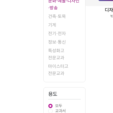
문화⋅예술⋅디자인
⋅방송
디자
건축⋅토목
기계
전기⋅전자
정보⋅통신
특성화고
전문교과
마이스터고
전문교과
용도
모두
교과서