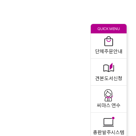
QUICK MENU
단체주문안내
견본도서신청
씨마스 연수
총판발주시스템