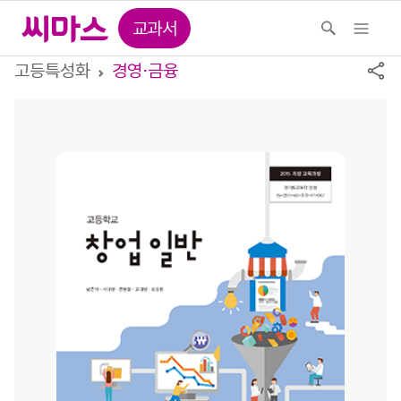
교과서
고등특성화
경영⋅금융