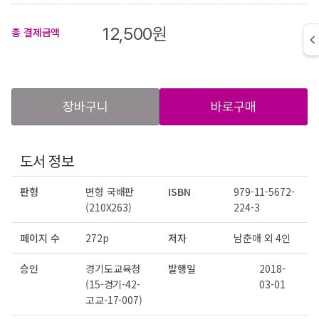
12,500
원
총 결제금액
장바구니
바로구매
도서 정보
판형
변형 국배판
ISBN
979-11-5672-
(210X263)
224-3
페이지 수
272p
저자
남춘애 외 4인
승인
경기도교육청
발행일
2018-
(15-경기-42-
03-01
고교-17-007)