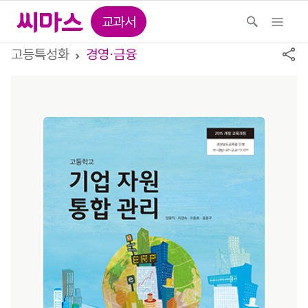
교과서
고등특성화
경영⋅금융