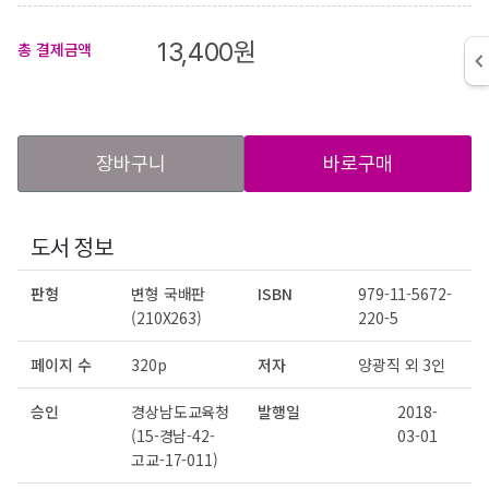
13,400
원
총 결제금액
장바구니
바로구매
도서 정보
판형
변형 국배판
ISBN
979-11-5672-
(210X263)
220-5
페이지 수
320p
저자
양광직 외 3인
승인
경상남도교육청
발행일
2018-
(15-경남-42-
03-01
고교-17-011)