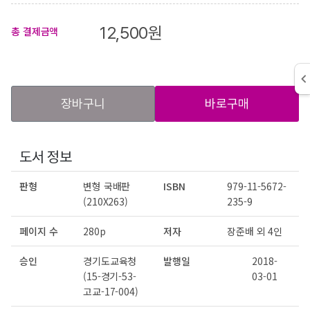
12,500
원
총 결제금액
장바구니
바로구매
도서 정보
판형
변형 국배판
ISBN
979-11-5672-
(210X263)
235-9
페이지 수
280p
저자
장준배 외 4인
승인
경기도교육청
발행일
2018-
(15-경기-53-
03-01
고교-17-004)