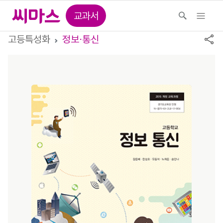
교과서
고등특성화
정보⋅통신