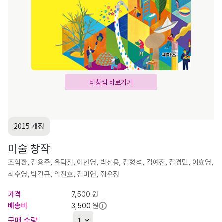
티칭샘 바로가기
2015 개정
미술 창작
조익환, 김용주, 유덕철, 이현영, 박상용, 김형석, 김예진, 김경민, 이효영,
최수영, 박건규, 임진호, 김미연, 정우정
가격
원
7,500
배송비
원
3,500
구매 수량