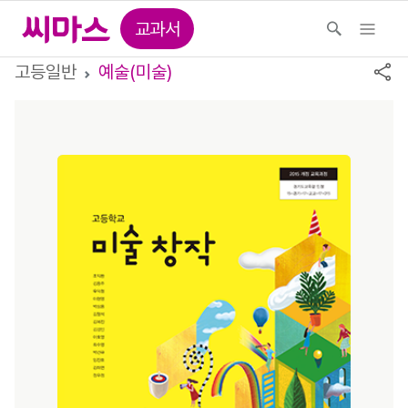
교과서
고등일반
예술(미술)