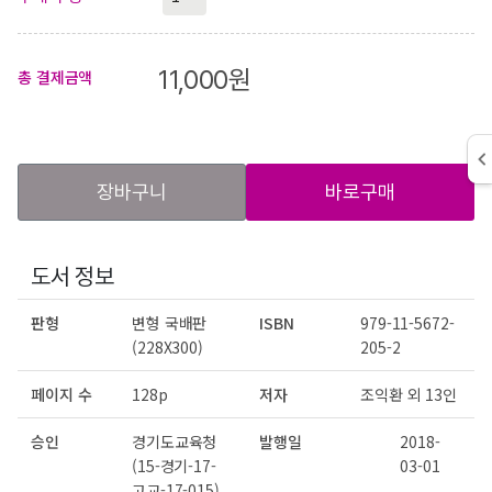
11,000
원
총 결제금액
장바구니
바로구매
도서 정보
판형
변형 국배판
ISBN
979-11-5672-
(228X300)
205-2
페이지 수
128p
저자
조익환 외 13인
승인
경기도교육청
발행일
2018-
(15-경기-17-
03-01
고교-17-015)