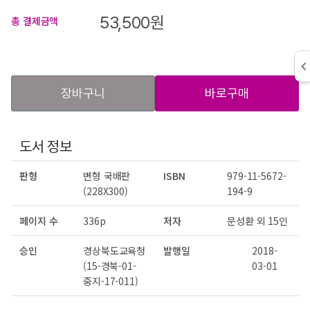
53,500
원
총 결제금액
장바구니
바로구매
도서 정보
판형
변형 국배판
ISBN
979-11-5672-
(228X300)
194-9
페이지 수
336p
저자
문성환 외 15인
승인
경상북도교육청
발행일
2018-
(15-경북-01-
03-01
중지-17-011)