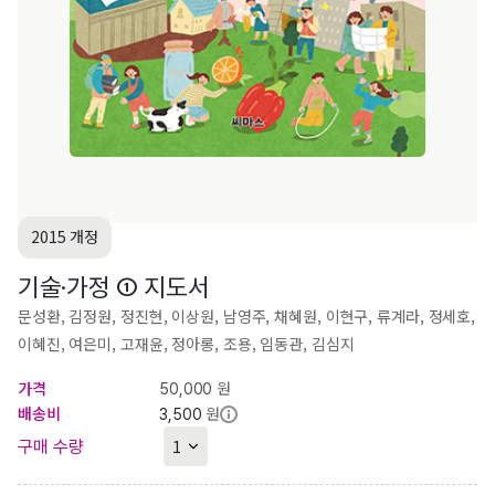
2015 개정
기술·가정 ① 지도서
문성환, 김정원, 정진현, 이상원, 남영주, 채혜원, 이현구, 류계라, 정세호,
이혜진, 여은미, 고재윤, 정아롱, 조용, 임동관, 김심지
가격
원
50,000
배송비
원
3,500
구매 수량