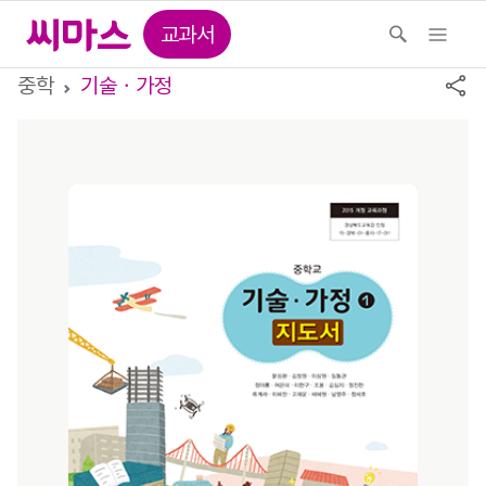
교과서
중학
기술ㆍ가정