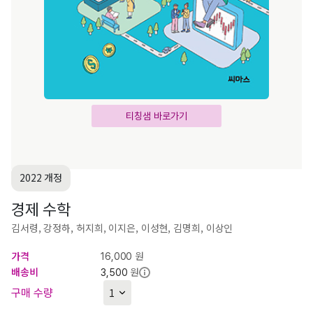
티칭샘 바로가기
2022 개정
경제 수학
김서령, 강정하, 허지희, 이지은, 이성현, 김명희, 이상인
가격
원
16,000
배송비
원
3,500
구매 수량