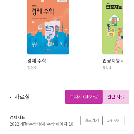
경제 수학
인공지능 수학
김연호
윤상운
자료실
교과서 QR자료
관련 자료
경제지표
바로가기
QR 보기
2022 개정
수학
경제 수학
페이지 10