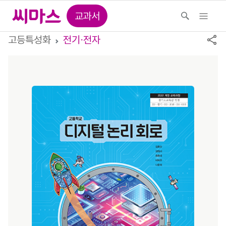
교과서
고등특성화
전기⋅전자