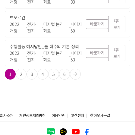
개정
전자
회로
33
드모르간
QR
2022
전기·
디지털 논리
페이지
바로가기
보기
개정
전자
회로
50
수행활동 예시답안_불 대수의 기본 정리
QR
2022
전기·
디지털 논리
페이지
바로가기
보기
개정
전자
회로
53
1
2
3
4
5
6
회사소개
개인정보처리방침
이용약관
고객센터
찾아오시는길