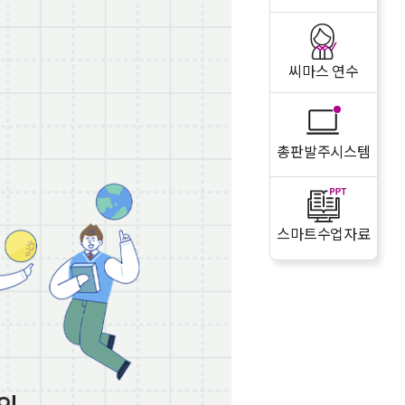
씨마스 연수
총판발주시스템
스마트수업자료