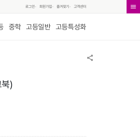
로그인
회원가입
즐겨찾기
고객센터
등
중학
고등일반
고등특성화
북)