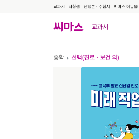
교과서
티칭샘
단행본ㆍ수험서
씨마스 에듀몰
교과서
중학
선택(진로ㆍ보건 외)