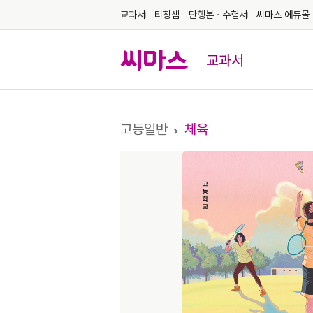
교과서
티칭샘
단행본ㆍ수험서
씨마스 에듀몰
교과서
고등일반
체육