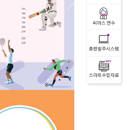
씨마스 연수
총판발주시스템
스마트수업자료