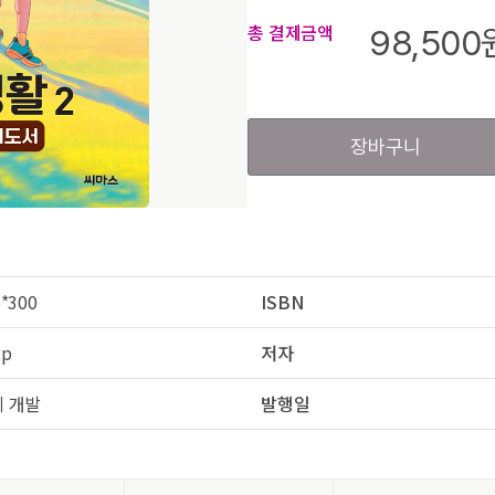
총 결제금액
98,500
장바구니
*300
ISBN
2p
저자
 개발
발행일