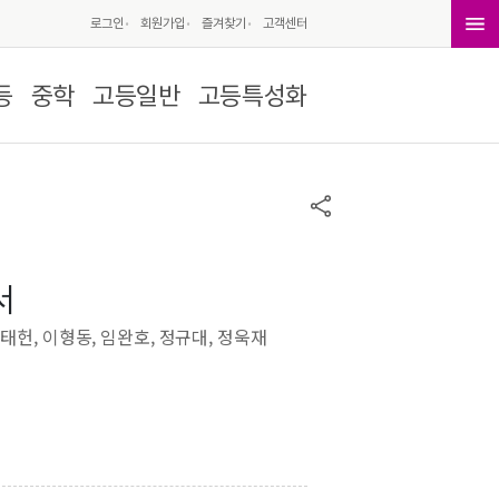
로그인
회원가입
즐겨찾기
고객센터
등
중학
고등일반
고등특성화
서
이태헌, 이형동, 임완호, 정규대, 정욱재