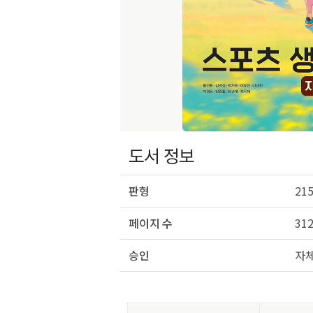
도서 정보
판형
215
페이지 수
31
승인
자체