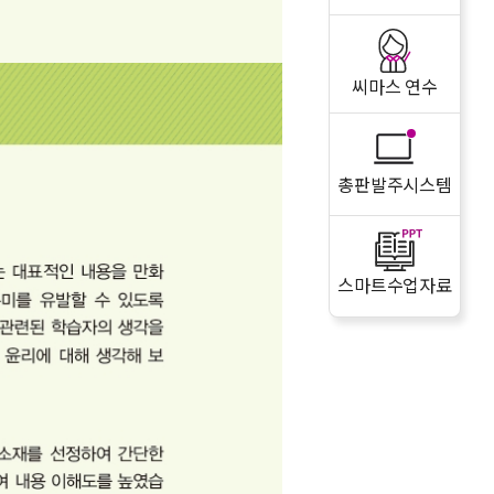
씨마스 연수
총판발주시스템
스마트수업자료