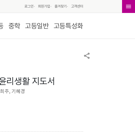
로그인
회원가입
즐겨찾기
고객센터
등
중학
고등일반
고등특성화
 윤리생활 지도서
이희주, 기혜경