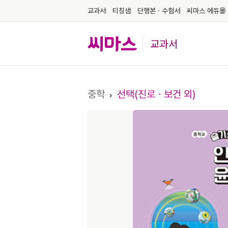
교과서
티칭샘
단행본ㆍ수험서
씨마스 에듀몰
교과서
중학
선택(진로ㆍ보건 외)