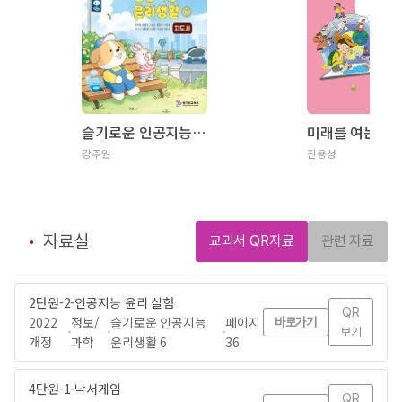
슬기로운 인공지능 윤리생활 6 지도서
강주원
진용성
자료실
교과서 QR자료
관련 자료
2단원-2-인공지능 윤리 실험
QR
2022
정보/
슬기로운 인공지능
페이지
바로가기
보기
개정
과학
윤리생활 6
36
4단원-1-낙서게임
QR